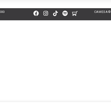
000
CAMESA® 