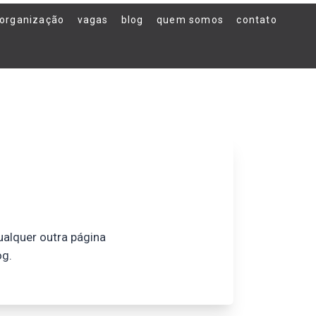
organização
vagas
blog
quem somos
contato
ualquer outra página
og.