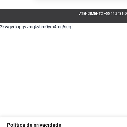
ATENDIMENTO +55 11 2431-5
2kwgvdxipqvvmqkyhm0ym4fnrj6iuq
Política de privacidade