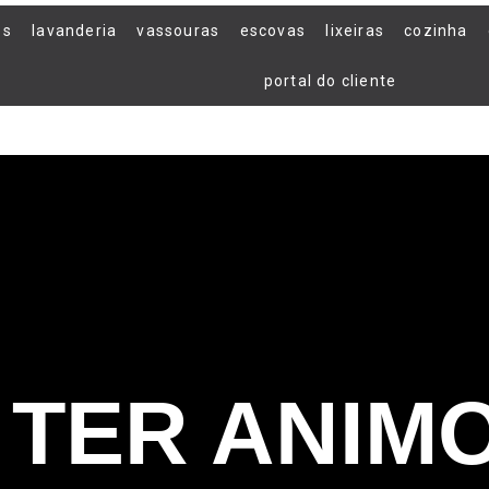
os
lavanderia
vassouras
escovas
lixeiras
cozinha
portal do cliente
TER ANIM