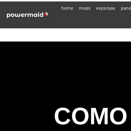
home
mops
esponjas
pan
COMO 