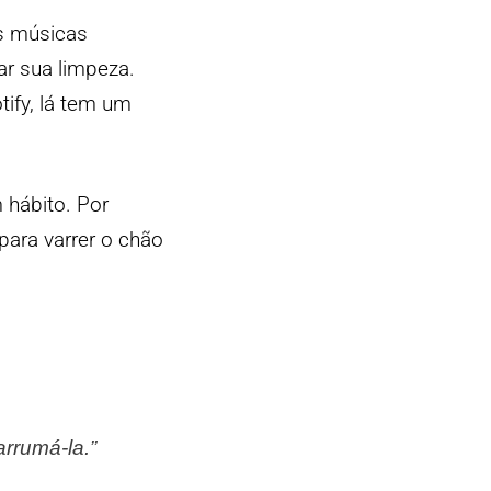
s músicas
ar sua limpeza.
ify, lá tem um
m hábito. Por
para varrer o chão
arrumá-la.”