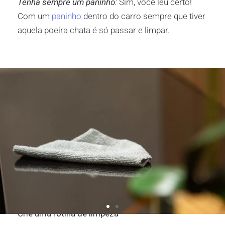
Tenha sempre um paninho:
Sim, você leu certo!
Com um
paninho
dentro do carro sempre que tiver
aquela poeira chata é só passar e limpar.
Crie uma rotina de limpeza