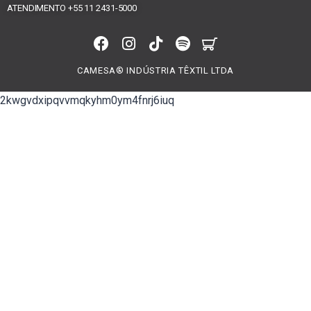
ATENDIMENTO +55 11 2431-5000
CAMESA® INDÚSTRIA TÊXTIL LTDA
2kwgvdxipqvvmqkyhm0ym4fnrj6iuq