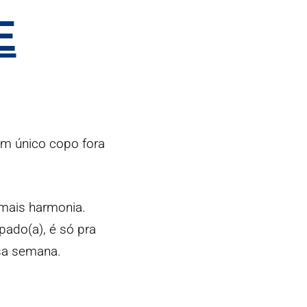
E
um único copo fora
 mais harmonia.
ado(a), é só pra
a semana.