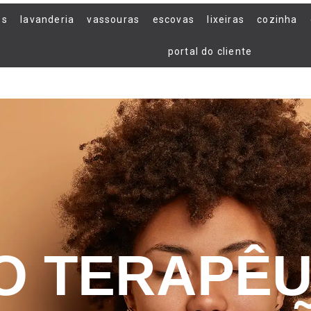
os
lavanderia
vassouras
escovas
lixeiras
cozinha
portal do cliente
TO TERAPÊU