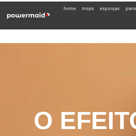
home
mops
esponjas
pan
O EFEI