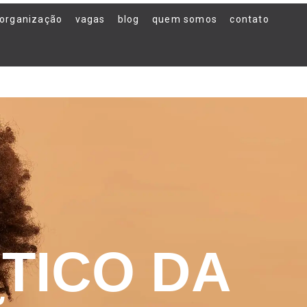
organização
vagas
blog
quem somos
contato
TICO DA