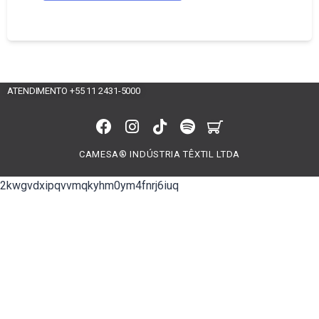
ATENDIMENTO +55 11 2431-5000
CAMESA® INDÚSTRIA TÊXTIL LTDA
2kwgvdxipqvvmqkyhm0ym4fnrj6iuq