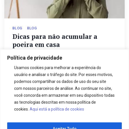
BLOG
BLOG
Dicas para não acumular a
poeira em casa
Dicas para não acumular a poeira em casa Métodos
Política de privacidade
para evitar crises alérgicas Ninguém gosta da
Usamos cookies para melhorar a experiência do
presença de poeira em…
usuário e analisar o tráfego do site. Por esses motivos,
podemos compartilhar os dados de uso do seu site
com nossos parceiros de análise. Ao continuar no site,
17 de março de 2025
camesa
você concorda em armazenar em seu dispositivo todas
as tecnologias descritas em nossa política de
cookies.
Aqui está a política de cookies
ATENDIMENTO +55 11 2431-5000
Aceitar Tudo